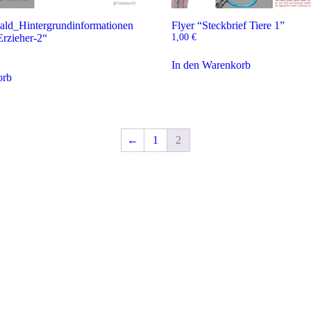
ald_Hintergrundinformationen
Flyer “Steckbrief Tiere 1”
Erzieher-2“
1,00
€
In den Warenkorb
orb
←
1
2