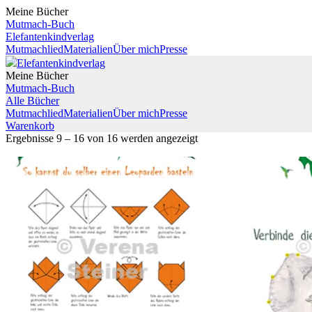
Meine Bücher
Mutmach-Buch
Elefantenkindverlag
Mutmachlied
Materialien
Über mich
Presse
Elefantenkindverlag
Meine Bücher
Mutmach-Buch
Alle Bücher
Mutmachlied
Materialien
Über mich
Presse
Warenkorb
Ergebnisse 9 – 16 von 16 werden angezeigt