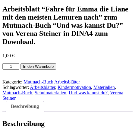
Arbeitsblatt “Fahre für Emma die Liane
mit den meisten Lemuren nach” zum
Mutmach-Buch “Und was kannst Du?”
von Verena Steiner
in DINA4 zum
Download.
1,00
€
Arbeitsblatt
In den Warenkorb
“Fahre
für
Emma
Kategorie:
Mutmach-Buch Arbeitsblätter
die
Schlagwörter:
Arbeitsblätter
,
Kindermotivation
,
Materialien
,
Liane
Mutmach-Buch
,
Schulmaterialien
,
Und was kannst du?
,
Verena
mit
Steiner
den
Beschreibung
meisten
Lemuren
nach”
Beschreibung
Menge