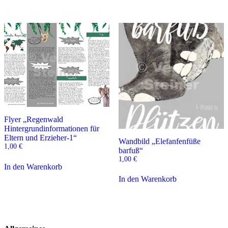
Flyer „Regenwald
Hintergrundinformationen für
Eltern und Erzieher-1“
Wandbild „Elefanfenfüße
1,00
€
barfuß“
1,00
€
In den Warenkorb
In den Warenkorb